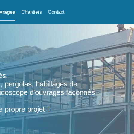
vrages
Chantiers
Contact
és,
, pergolas, habillages de
leidoscope d'ouvrages façonnés
e propre projet !